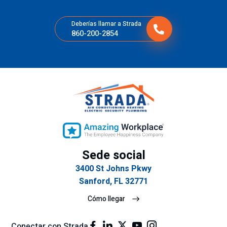
las
o.
str
per
Gr
ez
Deberías llamar a Strada
so
aci
a.
860-200-2854
na
as
s
por
qu
la
e
rap
tie
ide
ne
z
n
del
tan
ser
cla
vic
ro
io.
Sede social
y
3400 St Johns Pkwy
ex
Sanford, FL 32771
plí
cit
Cómo llegar
o
su
Conectar con Strada