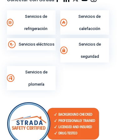
gra
n
Servicios de
Servicios de
ren
di
refrigeración
calefacción
mi
ent
Servicios eléctricos
Servicios de
o
lab
seguridad
ora
l.
Servicios de
plomería