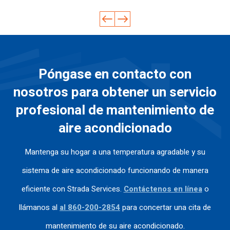
n
Re
ble
ten
pli
gra
co
ma
er
có
n
mi
de
mu
tod
ca
en
for
ch
o
pa
do
ma
os
co
Póngase en contacto con
cid
en
ráp
co
n
ad
car
ida
no
cla
nosotros para obtener un servicio
de
eci
y
ci
rid
profesional de mantenimiento de
tra
da
efi
mi
ad
baj
me
ca
ent
y
aire acondicionado
o;
nte
z.
os
tra
so
su
y
baj
Mantenga su hogar a una temperatura agradable y su
n
s
fue
ó
mu
ser
mu
co
sistema de aire acondicionado funcionando de manera
y
vic
y
n
eficiente con Strada Services.
Contáctenos en línea
o
po
ios
ed
gra
ca
.
uc
n
llámanos al
al 860-200-2854
para concertar una cita de
s
ad
de
mantenimiento de su aire acondicionado.