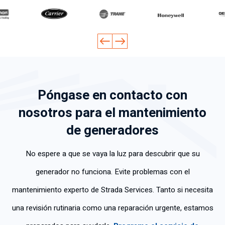
y
ion
el
str
Lo
co
al.
pro
ó
ex
n
Re
ble
ten
pli
gra
co
ma
er
có
n
mi
de
mu
tod
ca
en
for
ch
o
pa
do
ma
os
co
Póngase en contacto con
cid
en
ráp
co
n
ad
car
ida
no
cla
nosotros para el mantenimiento
de
eci
y
ci
rid
de generadores
tra
da
efi
mi
ad
baj
me
ca
ent
y
o;
nte
z.
os
tra
No espere a que se vaya la luz para descubrir que su
so
su
y
baj
generador no funciona. Evite problemas con el
n
s
fue
ó
mu
ser
mu
co
mantenimiento experto de Strada Services. Tanto si necesita
y
vic
y
n
una revisión rutinaria como una reparación urgente, estamos
po
ios
ed
gra
ca
.
uc
n