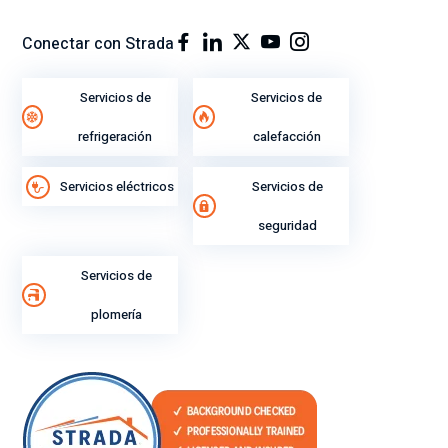
o
su
Conectar con Strada
gra
n
Servicios de
Servicios de
ren
di
refrigeración
calefacción
mi
ent
Servicios eléctricos
Servicios de
o
lab
seguridad
ora
l.
Servicios de
plomería