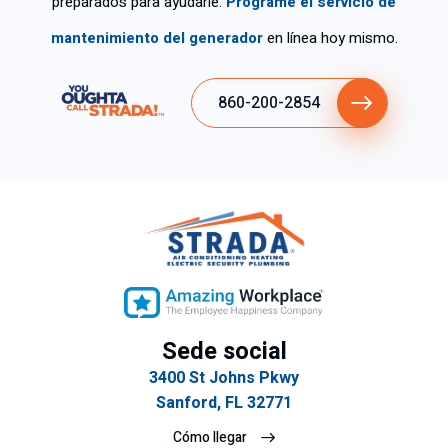
preparados para ayudarle.
Programe el servicio de
s
ad
de
mantenimiento del generador
en línea hoy mismo.
las
o.
str
per
Gr
ez
so
aci
a.
860-200-2854
na
as
s
por
qu
la
e
rap
tie
ide
ne
z
n
del
tan
ser
cla
vic
ro
io.
Sede social
y
3400 St Johns Pkwy
ex
Sanford, FL 32771
plí
cit
Cómo llegar