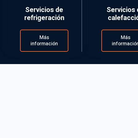
Servicios de
Servicios
refrigeración
calefacci
Más
Más
información
informació