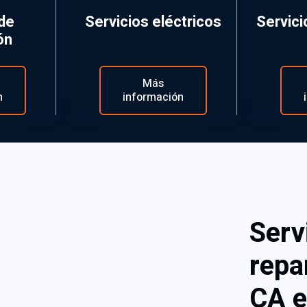
 de
Servicios eléctricos
Servici
ón
Más
n
información
Serv
repa
CA e