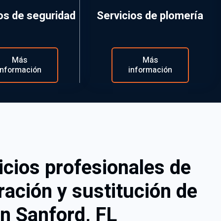
os de seguridad
Servicios de plomería
Más
Más
información
información
icios profesionales de
ración y sustitución de
n Sanford, FL