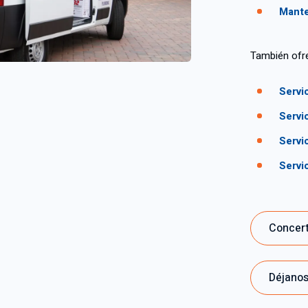
Mante
También ofre
Servi
Servi
Servi
Servi
Concert
Déjanos