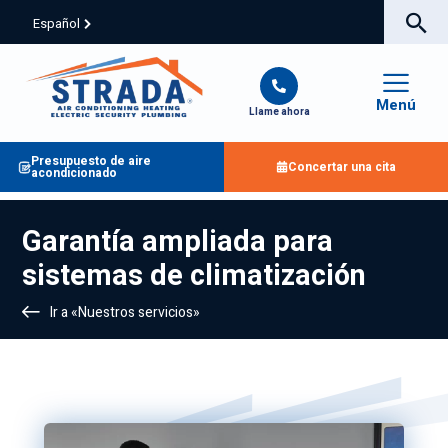
Español
Menú
Llame ahora
Presupuesto de aire
Concertar una cita
acondicionado
Garantía ampliada para
sistemas de climatización
Ir a «Nuestros servicios»