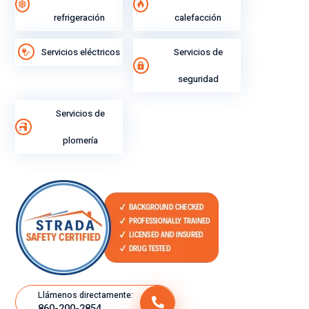
cla
vic
refrigeración
calefacción
ro
io.
y
Servicios eléctricos
Servicios de
ex
plí
seguridad
cit
o
Servicios de
su
plomería
gra
n
ren
di
mi
ent
o
lab
ora
l.
Llámenos directamente:
860-200-2854