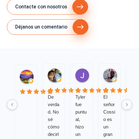
Contacte con nosotros
Déjanos un comentario
Rosalba Olayos
Jan Stein
Mary Lou 
Tammy H
De
Tyler
El
verda
fue
señor
d. No
puntu
Cossi
sé
al,
o es
cómo
hizo
un
decirl
un
gran