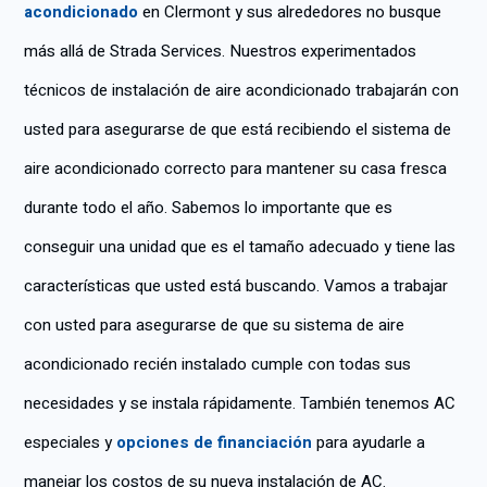
acondicionado
en Clermont y sus alrededores no busque
ro.
estad
mis
o del
opcio
más allá de Strada Services. Nuestros experimentados
siste
nes.
técnicos de instalación de aire acondicionado trabajarán con
ma.
Traba
ja con
usted para asegurarse de que está recibiendo el sistema de
rapid
aire acondicionado correcto para mantener su casa fresca
ez y
respe
durante todo el año. Sabemos lo importante que es
ta
conseguir una unidad que es el tamaño adecuado y tiene las
nuest
ra
características que usted está buscando. Vamos a trabajar
casa.
con usted para asegurarse de que su sistema de aire
acondicionado recién instalado cumple con todas sus
necesidades y se instala rápidamente. También tenemos AC
especiales y
opciones de financiación
para ayudarle a
manejar los costos de su nueva instalación de AC.