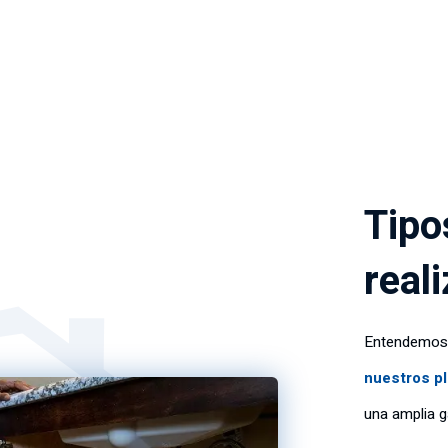
Tipo
real
Entendemos q
nuestros p
una amplia g