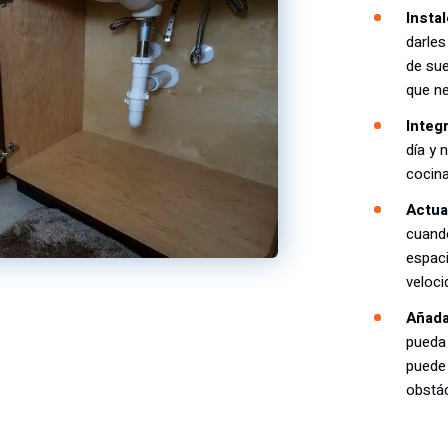
Insta
darles
de sue
que ne
Integr
día y 
cocina
Actua
cuando
espaci
veloci
Añada
pueda 
puede 
obstác