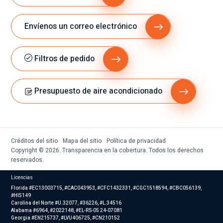
Envíenos un correo electrónico
Filtros de pedido
Presupuesto de aire acondicionado
Créditos del sitio
Mapa del sitio
Política de privacidad
Copyright © 2026. Transparencia en la cobertura. Todos los derechos
reservados.
Licencias
Florida #EC13003715, #CAC043953, #CFC1432331, #CGC1518594, #CBC056139,
#HI5149
Carolina del Norte #U.32077, #36226, #L.34516
Alabama #6964, #2022148, #EL-RS-05 24-07081
Georgia #EN215737, #LVU406725, #CN210152