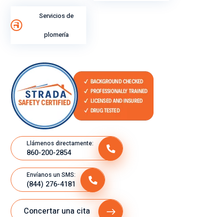
ent
o
Servicios de
lab
plomería
ora
l.
Llámenos directamente:
860-200-2854
Envíanos un SMS:
(844) 276-4181
Concertar una cita