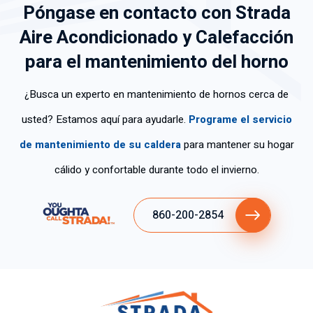
Póngase en contacto con Strada
cid
en
ráp
co
n
ad
car
ida
no
cla
Aire Acondicionado y Calefacción
de
eci
y
ci
rid
para el mantenimiento del horno
tra
da
efi
mi
ad
baj
me
ca
ent
y
o;
nte
z.
os
tra
¿Busca un experto en mantenimiento de hornos cerca de
so
su
y
baj
usted? Estamos aquí para ayudarle.
Programe el servicio
n
s
fue
ó
mu
ser
mu
co
de mantenimiento de su caldera
para mantener su hogar
y
vic
y
n
cálido y confortable durante todo el invierno.
po
ios
ed
gra
ca
.
uc
n
s
ad
de
860-200-2854
las
o.
str
per
Gr
ez
so
aci
a.
na
as
s
por
qu
la