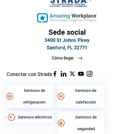
e
rap
tie
ide
ne
z
n
del
Sede social
tan
ser
3400 St Johns Pkwy
cla
vic
Sanford, FL 32771
ro
io.
y
Cómo llegar
ex
plí
Conectar con Strada
cit
o
Servicios de
Servicios de
su
gra
refrigeración
calefacción
n
ren
Servicios eléctricos
Servicios de
di
mi
seguridad