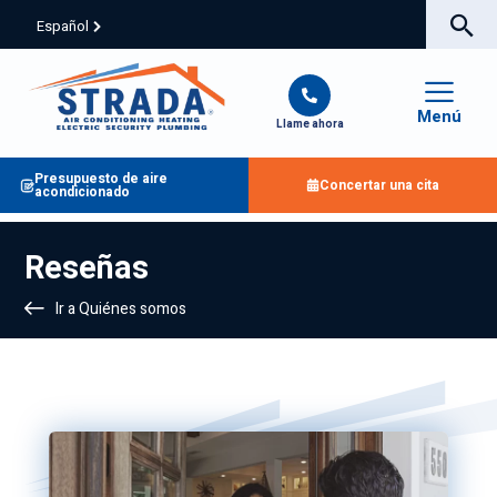
Español
Menú
Llame ahora
Presupuesto de aire
Concertar una cita
acondicionado
Reseñas
Ir a Quiénes somos