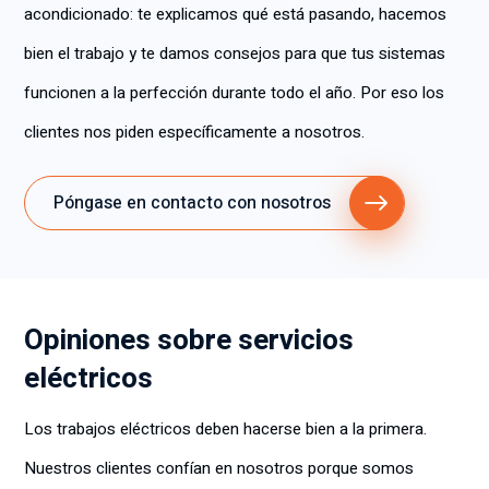
acondicionado: te explicamos qué está pasando, hacemos
ó qué 
consej
mejor
os 
bien el trabajo y te damos consejos para que tus sistemas
as se 
sobre 
funcionen a la perfección durante todo el año. Por eso los
podía
cómo 
n 
prolon
clientes nos piden específicamente a nosotros.
hacer 
gar la 
e hizo 
vida 
grand
de 
Póngase en contacto con nosotros
es y 
nuestr
sencill
a 
as 
unidad 
suger
de 
encias 
aire 
Opiniones sobre servicios
para 
acondi
eléctricos
el 
cionad
mante
o. Es 
Los trabajos eléctricos deben hacerse bien a la primera.
nimien
una 
to. 
excele
Nuestros clientes confían en nosotros porque somos
Ella 
nte 