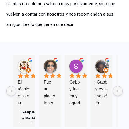
clientes no solo nos valoran muy positivamente, sino que
vuelven a contar con nosotros y nos recomiendan a sus
amigos. Lee lo que tienen que decir.
james sutherland
Dra. Althea Bradshaw-Tyson
Stephen Tyson
Gabrielle
Hace 11 meses
Hace 11 meses
Hace 11 meses
Hace 11 me
El 
Fue 
Gabb
¡Gabb
Fue 
técnic
un 
y fue 
y es la 
muy
o hizo 
placer 
muy 
mejor! 
ama
un 
tener 
agrad
En 
e e 
excele
a 
able, 
strada
info
Respuesta del propietario
Re
Hace 11 meses
nte 
GABB
una 
ativo
Gracias por sus comentarios. Siempre
Gr
nos alegra saber que su técnico hizo un
co
trabaj
Y 
profes
creo
excelente trabajo con el problema que
am