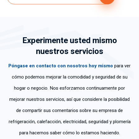
el 
mante
nimien
to voy 
a 
Experimente usted mismo
solicit
ar 
nuestros servicios
GABB
Y
Póngase en contacto con nosotros hoy mismo
para ver
cómo podemos mejorar la comodidad y seguridad de su
hogar o negocio. Nos esforzamos continuamente por
mejorar nuestros servicios, así que considere la posibilidad
de compartir sus comentarios sobre su empresa de
refrigeración, calefacción, electricidad, seguridad y plomería
para hacernos saber cómo lo estamos haciendo.