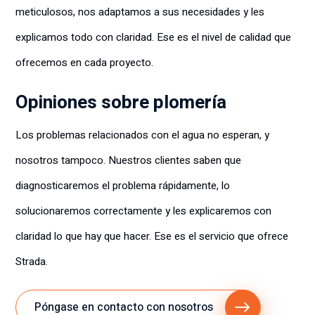
meticulosos, nos adaptamos a sus necesidades y les
hizo 
incorp
que 
oració
explicamos todo con claridad. Ese es el nivel de calidad que
todo 
n a 
ofrecemos en cada proyecto.
pareci
Strada 
era 
y la 
Opiniones sobre plomería
fácil y 
recom
fue 
iendo 
genial 
encar
Los problemas relacionados con el agua no esperan, y
trabaj
ecida
nosotros tampoco. Nuestros clientes saben que
ar con 
mente
ella. 
.
diagnosticaremos el problema rápidamente, lo
Para 
solucionaremos correctamente y les explicaremos con
todos 
los 
claridad lo que hay que hacer. Ese es el servicio que ofrece
futuro
Strada.
s 
contro
les y 
Póngase en contacto con nosotros