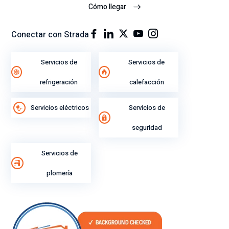
ro
io.
Cómo llegar
y
ex
Conectar con Strada
plí
cit
Servicios de
Servicios de
o
su
refrigeración
calefacción
gra
n
Servicios eléctricos
Servicios de
ren
di
seguridad
mi
ent
Servicios de
o
plomería
lab
ora
l.