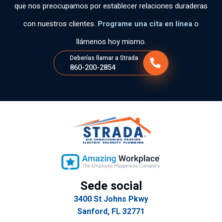
que nos preocupamos por establecer relaciones duraderas
n
s
fue
ó
mu
ser
mu
co
con nuestros clientes.
Programe una cita en línea
o
y
vic
y
n
llámenos hoy mismo.
po
ios
ed
gra
ca
.
uc
n
Deberías llamar a Strada
860-200-2854
s
ad
de
las
o.
str
per
Gr
ez
so
aci
a.
na
as
s
por
qu
la
e
rap
tie
ide
ne
z
Sede social
n
del
3400 St Johns Pkwy
tan
ser
Sanford, FL 32771
cla
vic