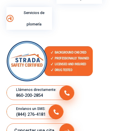
ent
o
Servicios de
lab
plomería
ora
l.
Llámenos directamente:
860-200-2854
Envíanos un SMS:
(844) 276-4181
Concertar una cita