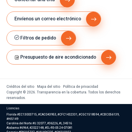
Envíenos un correo electrónico
Filtros de pedido
Presupuesto de aire acondicionado
Créditos del sitio
Mapa del sitio
Política de privacidad
Copyright © 2026. Transparencia en la cobertura. Todos los derechos
reservados.
Licencias
Florida #EC13003715, #CAC043953, #CFC1432331, #CGC1518594, #CBC056139,
#HI5149
Carolina del Norte #U.32077, #36226, #L.34516
Alabama #6964, #2022148, #EL-RS-05 24-07081