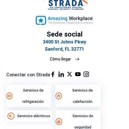
qu
la
e
rap
tie
ide
ne
z
n
del
Sede social
tan
ser
3400 St Johns Pkwy
cla
vic
Sanford, FL 32771
ro
io.
y
Cómo llegar
ex
plí
Conectar con Strada
cit
o
Servicios de
Servicios de
su
gra
refrigeración
calefacción
n
ren
Servicios eléctricos
Servicios de
di
mi
seguridad