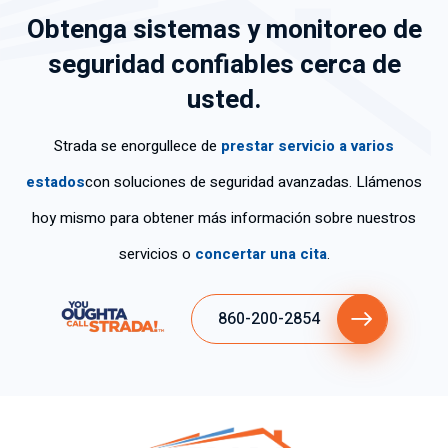
Obtenga sistemas y monitoreo de
cid
en
ráp
co
n
ad
car
ida
no
cla
seguridad confiables cerca de
de
eci
y
ci
rid
usted.
tra
da
efi
mi
ad
baj
me
ca
ent
y
o;
nte
z.
os
tra
Strada se enorgullece de
prestar servicio a varios
so
su
y
baj
estados
con soluciones de seguridad avanzadas. Llámenos
n
s
fue
ó
mu
ser
mu
co
hoy mismo para obtener más información sobre nuestros
y
vic
y
n
servicios o
concertar una cita
.
po
ios
ed
gra
ca
.
uc
n
s
ad
de
860-200-2854
las
o.
str
per
Gr
ez
so
aci
a.
na
as
s
por