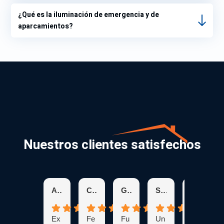
¿Qué es la iluminación de emergencia y de
aparcamientos?
Nuestros clientes satisfechos
Aracelis R.
Chris K.
Glenda H.
Suzanne S.
Karen C.
Ex
Fe
Fu
Un
Br