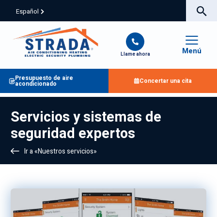
Español
Menú
Llame ahora
Presupuesto de aire
Concertar una cita
acondicionado
Servicios y sistemas de
seguridad expertos
Ir a «Nuestros servicios»