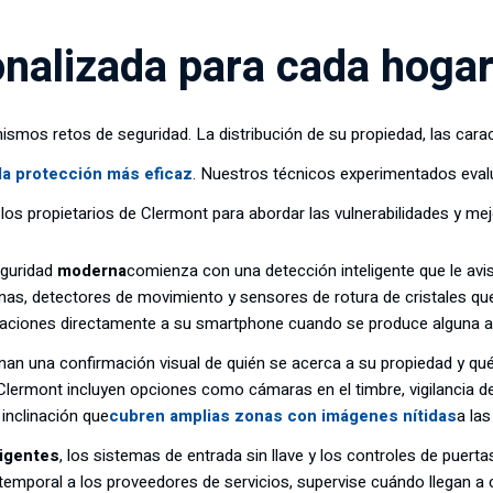
onalizada para cada hoga
mos retos de seguridad. La distribución de su propiedad, las caracter
la protección más eficaz
. Nuestros técnicos experimentados eval
los propietarios de Clermont para abordar las vulnerabilidades y mej
eguridad
moderna
comienza con una detección inteligente que le avis
nas, detectores de movimiento y sensores de rotura de cristales q
icaciones directamente a su smartphone cuando se produce alguna ac
nan una confirmación visual de quién se acerca a su propiedad y q
lermont incluyen opciones como cámaras en el timbre, vigilancia del
inclinación que
cubren amplias zonas con imágenes nítidas
a la
ligentes
, los sistemas de entrada sin llave y los controles de puerta
mporal a los proveedores de servicios, supervise cuándo llegan a ca