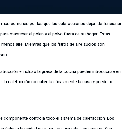
es más comunes por las que las calefacciones dejan de funcionar.
 para mantener el polen y el polvo fuera de su hogar. Estas
menos aire. Mientras que los filtros de aire sucios son
asco.
nstrucción e incluso la grasa de la cocina pueden introducirse en
re, la calefacción no calienta eficazmente la casa y puede no
ste componente controla todo el sistema de calefacción. Los
 señales a la unidad para que se encienda y se apague. Si su