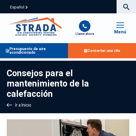
Español
Menú
Llame ahora
Presupuesto de aire
Concertar una cita
acondicionado
Consejos para el
mantenimiento de la
calefacción
Ir a Inicio