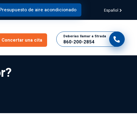
Presupuesto de aire acondicionado
Español
Deberías llamar a Strada
Concertar una cita
860-200-2854
or?