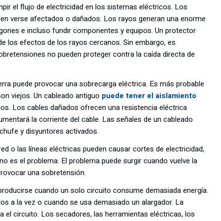
ir el flujo de electricidad en los sistemas eléctricos. Los
den verse afectados o dañados. Los rayos generan una enorme
agones e incluso fundir componentes y equipos. Un protector
e los efectos de los rayos cercanos. Sin embargo, es
obretensiones no pueden proteger contra la caída directa de
erra puede provocar una sobrecarga eléctrica. Es más probable
son viejos. Un cableado antiguo
puede tener el aislamiento
rnos. Los cables dañados ofrecen una resistencia eléctrica
umentará la corriente del cable. Las señales de un cableado
hufe y disyuntores activados.
ed o las líneas eléctricas pueden causar cortes de electricidad,
no es el problema. El problema puede surgir cuando vuelve la
 provocar una sobretensión.
producirse cuando un solo circuito consume demasiada energía.
tos a la vez o cuando se usa demasiado un alargador. La
 el circuito. Los secadores, las herramientas eléctricas, los