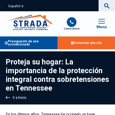
Español
Menú
Llame ahora
Presupuesto de aire
Concertar una cita
acondicionado
Proteja su hogar: La
importancia de la protección
integral contra sobretensiones
en Tennessee
Ir a Inicio
En los últimos años, Tennessee ha ocupado un lugar