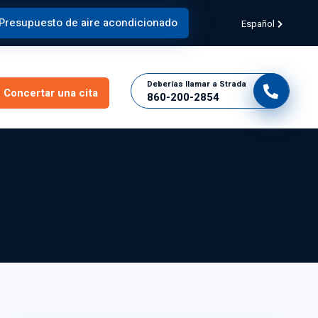
Presupuesto de aire acondicionado
Español
Deberías llamar a Strada
Concertar una cita
860-200-2854
Conéctese hoy mismo con
Strada
Concertar cita