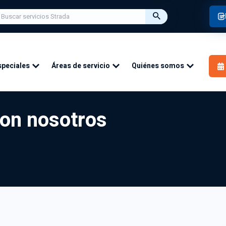
speciales
Áreas de servicio
Quiénes somos
 residenciales:
Sin conductos (mini split):
on nosotros
ión
Instalación
miento
Repare
Mantenimiento
de aire
del aire interior