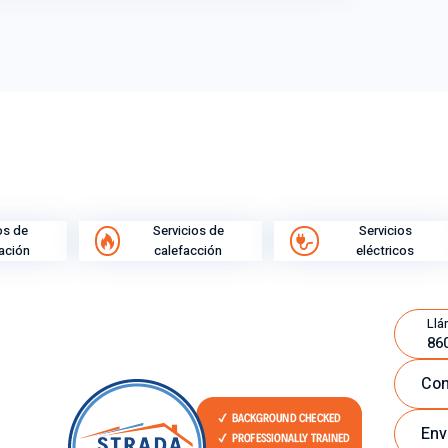
os de
Servicios de
Servicios
ración
calefacción
eléctricos
Llá
86
Con
Env