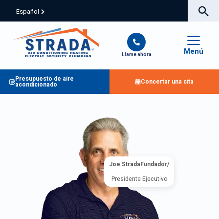
Español
Menú
Llame ahora
Presupuesto de aire
Concertar una cita
acondicionado
Joe StradaFundador/
Presidente Ejecutivo