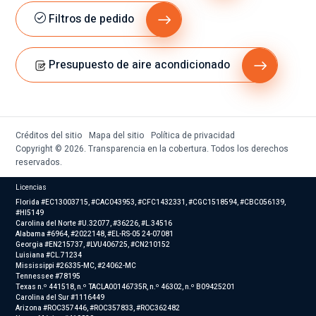
n
Filtros de pedido
ren
di
mi
Presupuesto de aire acondicionado
ent
o
lab
ora
Créditos del sitio
Mapa del sitio
Política de privacidad
l.
Copyright © 2026. Transparencia en la cobertura. Todos los derechos
reservados.
Licencias
Florida #EC13003715, #CAC043953, #CFC1432331, #CGC1518594, #CBC056139,
#HI5149
Carolina del Norte #U.32077, #36226, #L.34516
Alabama #6964, #2022148, #EL-RS-05 24-07081
Georgia #EN215737, #LVU406725, #CN210152
Luisiana #CL.71234
Mississippi #26335-MC, #24062-MC
Tennessee #78195
Texas n.º 441518, n.º TACLA00146735R, n.º 46302, n.º B09425201
Carolina del Sur #1116449
Arizona #ROC357446, #ROC357833, #ROC362482