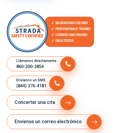
per
Gr
ez
so
aci
a.
na
as
s
por
qu
la
e
rap
tie
ide
ne
z
n
del
Llámenos directamente:
tan
ser
860-200-2854
cla
vic
ro
io.
Envíanos un SMS:
(844) 276-4181
y
ex
plí
Concertar una cita
cit
o
Envíenos un correo electrónico
su
gra