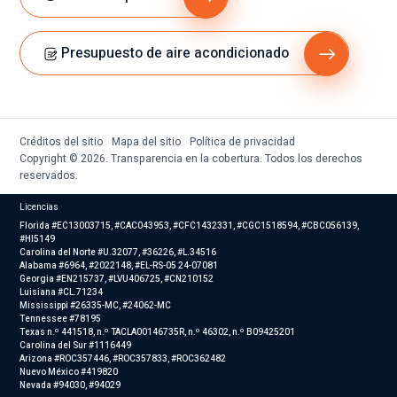
Presupuesto de aire acondicionado
Créditos del sitio
Mapa del sitio
Política de privacidad
Copyright © 2026. Transparencia en la cobertura. Todos los derechos
reservados.
Licencias
Florida #EC13003715, #CAC043953, #CFC1432331, #CGC1518594, #CBC056139,
#HI5149
Carolina del Norte #U.32077, #36226, #L.34516
Alabama #6964, #2022148, #EL-RS-05 24-07081
Georgia #EN215737, #LVU406725, #CN210152
Luisiana #CL.71234
Mississippi #26335-MC, #24062-MC
Tennessee #78195
Texas n.º 441518, n.º TACLA00146735R, n.º 46302, n.º B09425201
Carolina del Sur #1116449
Arizona #ROC357446, #ROC357833, #ROC362482
Nuevo México #419820
Nevada #94030, #94029