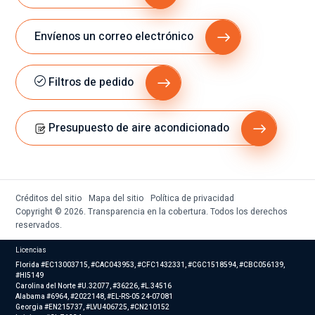
Envíenos un correo electrónico
Filtros de pedido
Presupuesto de aire acondicionado
Créditos del sitio
Mapa del sitio
Política de privacidad
Copyright © 2026. Transparencia en la cobertura. Todos los derechos
reservados.
Licencias
Florida #EC13003715, #CAC043953, #CFC1432331, #CGC1518594, #CBC056139,
#HI5149
Carolina del Norte #U.32077, #36226, #L.34516
Alabama #6964, #2022148, #EL-RS-05 24-07081
Georgia #EN215737, #LVU406725, #CN210152