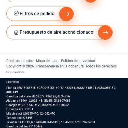
Filtros de pedido
Presupuesto de aire acondicionado
Créditos del sitio
Mapa del sitio
Política de privacidad
Copyright © 2026. Transparencia en la cobertura. Todos los derechos
reservados.
Licencias
Florida #EC13003715, #CAC043953, #CFC1432331, #CGC1518594, #CBC056139,
#HI5149
Carolina del Norte #U.32077, #36226, #L.34516
Alabama #6964, #2022148, #EL-RS-05 24-07081
Georgia #EN215737, #LVU406725, #CN210152
Luisiana #CL.71234
Mississippi #26335-MC, #24062-MC
Tennessee #78195
Texas n.º 441518, n.º TACLA00146735R, n.º 46302, n.º B09425201
Carolina del Sur #1116449