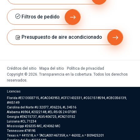
Filtros de pedido
Presupuesto de aire acondicionado
Créditos del sitio
Mapa del sitio
Política de privacidad
Copyright © 2026. Transparencia en la cobertura. Todos los derechos
reservados.
Licencias
Florida #EC13003715, #CAC043953, #CFC1432331, #CGC1518594, #CBC056139,
#HI5149
Carolina del Norte #U.32077, #36226, #L.34516
Alabama #6964, #2022148, #EL-RS-05 24-07081
Georgia #EN215737, #LVU406725, #CN210152
Luisiana #CL.71234
Mississippi #26335-MC, #24062-MC
Tennessee #78195
Texas n.º 441518, n.º TACLA00146735R, n.º 46302, n.º B09425201