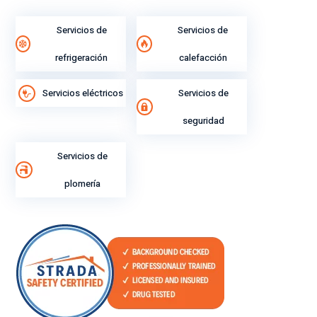
ren
ser
di
vic
Servicios de
Servicios de
mi
io.
refrigeración
calefacción
ent
o
Servicios eléctricos
Servicios de
lab
ora
seguridad
l.
Servicios de
plomería