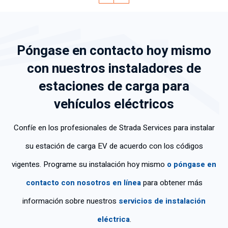
n
de
mu
tod
un
ca
for
ch
o
pre
pa
ma
os
co
su
Póngase en contacto hoy mismo
cid
ráp
co
n
pu
ad
ida
no
cla
est
con nuestros instaladores de
de
y
ci
rid
o
estaciones de carga para
tra
efi
mi
ad
en
baj
ca
ent
y
se
vehículos eléctricos
o;
z.
os
tra
gui
so
y
baj
da
Confíe en los profesionales de Strada Services para instalar
n
fue
ó
y
mu
mu
co
rea
su estación de carga EV de acuerdo con los códigos
y
y
n
liz
vigentes. Programe su instalación hoy mismo
o
póngase en
po
ed
gra
ó
ca
uc
n
el
contacto con nosotros en línea
para obtener más
s
ad
de
tra
información sobre nuestros
servicios de instalación
las
o.
str
baj
per
Gr
ez
o
eléctrica
.