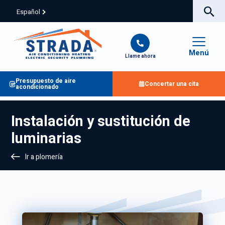
Español
Menú
Llame ahora
Presupuesto de aire
Concertar una cita
acondicionado
Instalación y sustitución de
luminarias
Ir a plomería