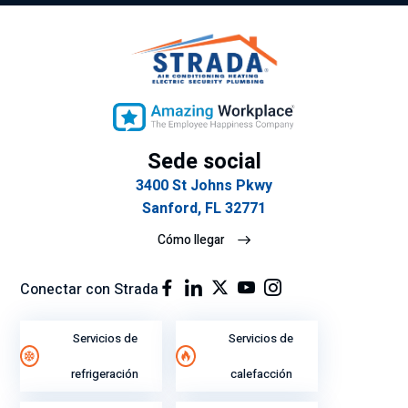
na
as
s
por
qu
la
e
rap
tie
ide
ne
z
n
del
tan
ser
Sede social
cla
vic
3400 St Johns Pkwy
ro
io.
Sanford, FL 32771
y
Cómo llegar
ex
plí
cit
Conectar con Strada
o
su
Servicios de
Servicios de
gra
n
refrigeración
calefacción
ren