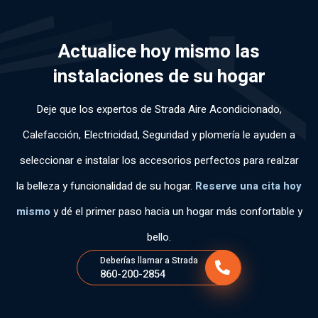
ca
en
for
ch
o
pa
do
ma
os
co
Actualice hoy mismo las
cid
en
ráp
co
n
ad
car
ida
no
cla
instalaciones de su hogar
de
eci
y
ci
rid
tra
da
efi
mi
ad
Deje que los expertos de Strada Aire Acondicionado,
baj
me
ca
ent
y
o;
nte
z.
os
tra
Calefacción, Electricidad, Seguridad y plomería le ayuden a
so
su
y
baj
seleccionar e instalar los accesorios perfectos para realzar
n
s
fue
ó
mu
ser
mu
co
la belleza y funcionalidad de su hogar.
Reserve una cita hoy
y
vic
y
n
mismo
y dé el primer paso hacia un hogar más confortable y
po
ios
ed
gra
ca
.
uc
n
bello.
s
ad
de
Deberías llamar a Strada
las
o.
str
860-200-2854
per
Gr
ez
so
aci
a.