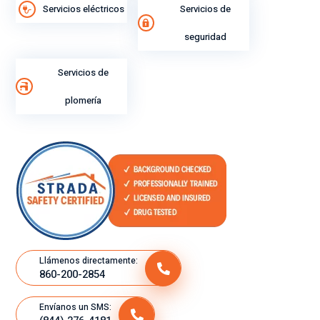
di
Servicios eléctricos
Servicios de
mi
seguridad
ent
o
Servicios de
lab
ora
plomería
l.
Llámenos directamente:
860-200-2854
Envíanos un SMS: