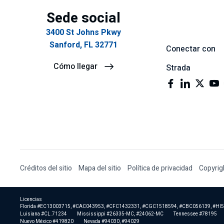
Sede social
3400 St Johns Pkwy
Sanford, FL 32771
Conectar con
Cómo llegar
Strada
Créditos del sitio
Mapa del sitio
Política de privacidad
Copyrig
Licencias
Florida #EC13003715, #CAC043953, #CFC1432331, #CGC1518594, #CBC056139, #HI
Luisiana #CL.71234
Mississippi #26335-MC, #24062-MC
Tennessee #78195
Nuevo México #419820
Nevada #94030, #94029