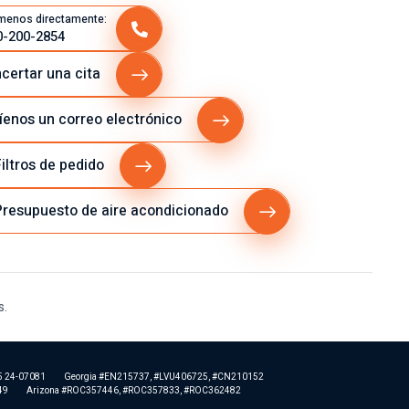
menos directamente:
0-200-2854
certar una cita
íenos un correo electrónico
iltros de pedido
resupuesto de aire acondicionado
s.
5 24-07081
Georgia #EN215737, #LVU406725, #CN210152
49
Arizona #ROC357446, #ROC357833, #ROC362482