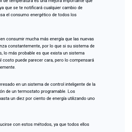
trol de temperatura es una mejora importante que
 ya que se te notificará cualquier cambio de
isa el consumo energético de todos los
len consumir mucha más energía que las nuevas
anza constantemente, por lo que si su sistema de
s, lo más probable es que exista un sistema
cial costo puede parecer cara, pero lo compensará
temente.
teresado en un sistema de control inteligente de la
ción de un termostato programable. Los
asta un diez por ciento de energía utilizando uno
ucirse con estos métodos, ya que todos ellos