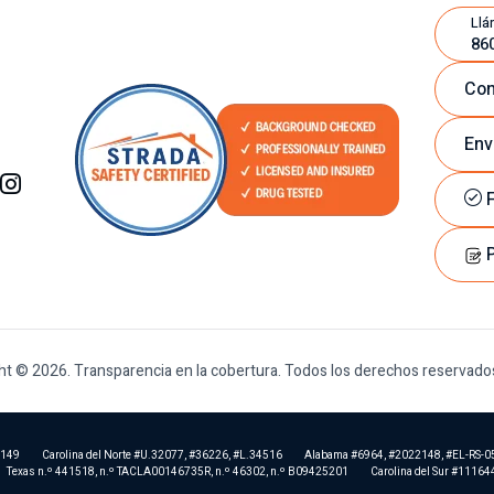
Llá
86
Con
Env
F
P
ht © 2026. Transparencia en la cobertura. Todos los derechos reservado
5149
Carolina del Norte #U.32077, #36226, #L.34516
Alabama #6964, #2022148, #EL-RS-0
Texas n.º 441518, n.º TACLA00146735R, n.º 46302, n.º B09425201
Carolina del Sur #11164