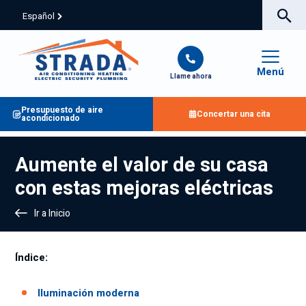
Español
Menú
Llame ahora
Presupuesto de aire
Concertar una cita
acondicionado
Aumente el valor de su casa
con estas mejoras eléctricas
Ir a Inicio
Índice:
Iluminación moderna