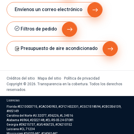
Envíenos un correo electrónico
Filtros de pedido
Presupuesto de aire acondicionado
Créditos del sitio
Mapa del sitio
Política de privacidad
Copyright © 2026. Transparencia en la cobertura. Todos los derechos
reservados.
Licencias
Florida #EC13003715, #CAC043953, #CFC1432331, #CGC1518594, #CBC056139,
#HI5149
Carolina del Norte #U.32077, #36226, #L.34516
Alabama #6964, #2022148, #EL-RS-05 24-07081
Georgia #EN215737, #LVU406725, #CN210152
Luisiana #CL.71234
Mississippi #26335-MC, #24062-MC