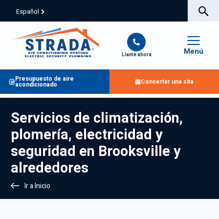
Español
Menú
Llame ahora
Presupuesto de aire
Concertar una cita
acondicionado
Servicios de climatización,
plomería, electricidad y
seguridad en Brooksville y
alrededores
Ir a Inicio