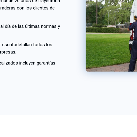
 más
de 20 años de trayectoria
aderas con los clientes de
al día de las últimas normas y
r escrito
detallan todos los
rpresas.
ealizados incluyen garantías