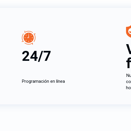
24/7
Nu
Programación en línea
co
ho