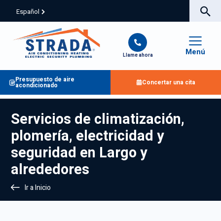
Español
Menú
Llame ahora
Presupuesto de aire
Concertar una cita
acondicionado
Servicios de climatización,
plomería, electricidad y
seguridad en Largo y
alrededores
Ir a Inicio