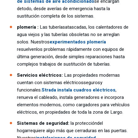
de sistemas de aire acondicionado
se encargan
de
todo, desde averías de emergencia hasta la
sustitución completa de los sistemas.
plomería :
Las tuberías
atascadas
, los calentadores de
agua viejos y las tuberías obsoletas no se arreglan
solos. Nuestros
experimentados plomería
resuelven
los problemas rápidamente con equipos de
última generación, desde simples reparaciones hasta
complejos trabajos de sustitución de tuberías.
Servicios eléctricos:
Las propiedades modernas
cuentan con sistemas eléctricos
seguros
y
funcionales.
Strada instala cuadros eléctricos
,
renueva el cableado, instala generadores e incorpora
elementos modernos, como cargadores para vehículos
eléctricos, en propiedades de toda la zona de Largo.
Sistemas de seguridad:
la protección
del
hogar
requiere algo más que cerraduras en las puertas.