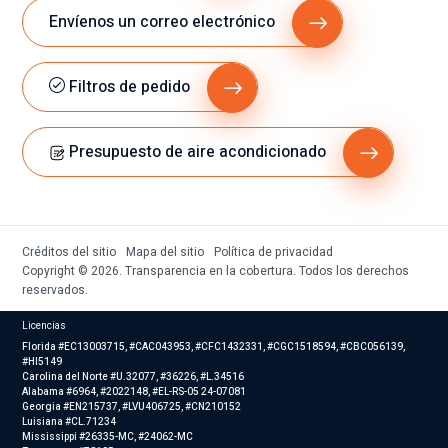
Envíenos un correo electrónico
Filtros de pedido
Presupuesto de aire acondicionado
Créditos del sitio
Mapa del sitio
Política de privacidad
Copyright © 2026. Transparencia en la cobertura. Todos los derechos
reservados.
Licencias
Florida #EC13003715, #CAC043953, #CFC1432331, #CGC1518594, #CBC056139,
#HI5149
Carolina del Norte #U.32077, #36226, #L.34516
Alabama #6964, #2022148, #EL-RS-05 24-07081
Georgia #EN215737, #LVU406725, #CN210152
Luisiana #CL.71234
Mississippi #26335-MC, #24062-MC