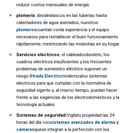
reducir costos mensuales de energía.
plomería :
desde
atascos en las tuberías hasta
calentadores de agua averiados, nuestros
plomeros
cuentan con
la experiencia y el equipo
necesarios para restablecer el buen funcionamiento
rápidamente, minimizando las molestias en su hogar.
Servicios eléctricos:
el cableado
obsoleto
, los
cuadros eléctricos insuficientes y los frecuentes
problemas de suministro eléctrico suponen un
riesgo.
Strada Electric
moderniza
los sistemas
eléctricos para que cumplan con la normativa de
seguridad vigente y, al mismo tiempo, puedan hacer
frente a las exigencias de los electrodomésticos y la
tecnología actuales.
Sistemas de seguridad:
Vigila
tu propiedad las 24
horas del día con
sistemas avanzados de alarma y
cámaras
que
se integran a la perfección con los