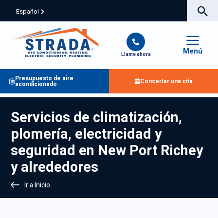
Español
Menú
Llame ahora
Presupuesto de aire
Concertar una cita
acondicionado
Servicios de climatización,
plomería, electricidad y
seguridad en New Port Richey
y alrededores
Ir a Inicio