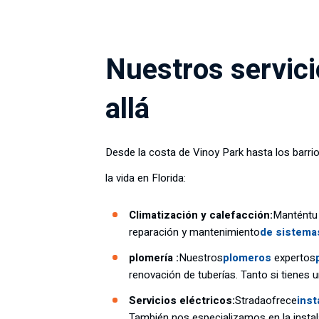
Nuestros servici
allá
Desde la costa de Vinoy Park hasta los barri
la vida en Florida:
Climatización y calefacción:
Mantén
tu
reparación y mantenimiento
de sistemas
plomería :
Nuestros
plomeros
expertos
renovación de tuberías. Tanto si tienes
Servicios eléctricos:
Strada
ofrece
inst
También nos especializamos en la instal