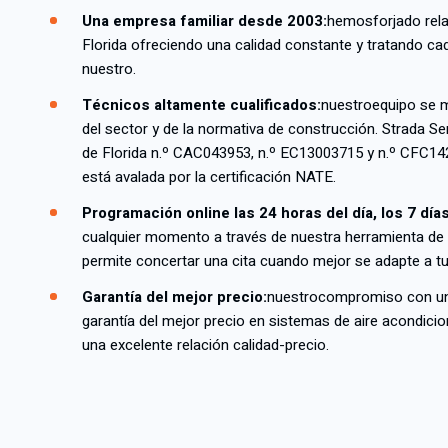
Una empresa familiar desde 2003:
hemos
forjado rel
Florida ofreciendo una calidad constante y tratando ca
nuestro.
Técnicos altamente cualificados:
nuestro
equipo se m
del sector y de la normativa de construcción. Strada Se
de Florida n.º CAC043953, n.º EC13003715 y n.º CFC142
está avalada por la certificación NATE.
Programación online las 24 horas del día, los 7 día
cualquier momento a través de nuestra herramienta de 
permite concertar una cita cuando mejor se adapte a t
Garantía del mejor precio:
nuestro
compromiso con uno
garantía del mejor precio en sistemas de aire acondici
una excelente relación calidad-precio.