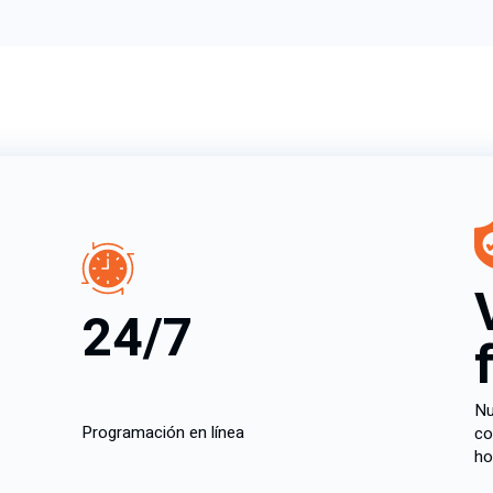
24/7
Nu
Programación en línea
co
ho