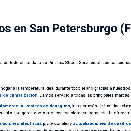
os en San Petersburgo (F
os de todo el condado de Pinellas, Strada Services ofrece solucione
 hogar a la temperatura ideal durante todo el año gracias a nuestros
 de climatización
. Damos servicio a todas las principales marcas.
plomeros la limpieza de desagües
, la reparación de tuberías, el
 un grifo que gotea como si necesitas plomería completa, te ofrecem
alaciones eléctricas
profesionales
y actualizaciones de cuadros
ación de generadores de emergencia y la puesta en marcha de carga