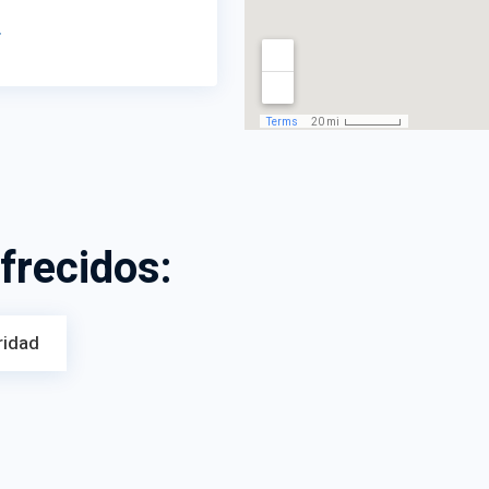
r
frecidos:
ridad