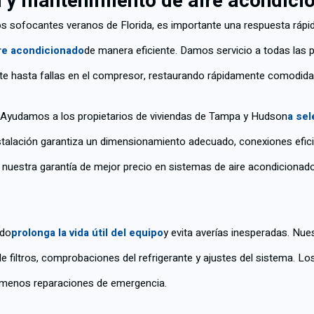
n y mantenimiento de aire acondici
os sofocantes veranos de Florida, es importante una respuesta rápi
ire acondicionado
de manera eficiente. Damos servicio a todas las
te hasta fallas en el compresor, restaurando rápidamente comodid
? Ayudamos a los propietarios de viviendas de Tampa y Hudson
a sel
stalación garantiza un dimensionamiento adecuado, conexiones efic
estra garantía de mejor precio en sistemas de aire acondicionado n
ado
prolonga la vida útil del equipo
y evita averías inesperadas. Nu
e filtros, comprobaciones del refrigerante y ajustes del sistema. 
y menos reparaciones de emergencia.