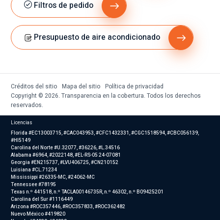
Filtros de pedido
Presupuesto de aire acondicionado
Créditos del sitio
Mapa del sitio
Política de privacidad
Copyright © 2026. Transparencia en la cobertura. Todos los derechos
reservados.
Licencias
Florida #EC13003715, #CAC043953, #CFC1432331, #CGC1518594, #CBC056139,
#HI5149
Carolina del Norte #U.32077, #36226, #L.34516
Alabama #6964, #2022148, #EL-RS-05 24-07081
Georgia #EN215737, #LVU406725, #CN210152
Luisiana #CL.71234
Mississippi #26335-MC, #24062-MC
Tennessee #78195
Texas n.º 441518, n.º TACLA00146735R, n.º 46302, n.º B09425201
Carolina del Sur #1116449
Arizona #ROC357446, #ROC357833, #ROC362482
Nuevo México #419820