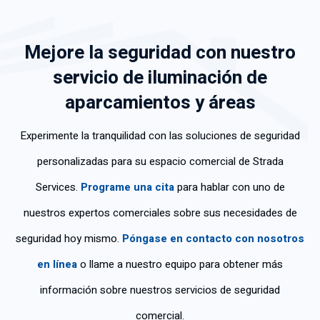
ca
en
for
ch
o
pa
do
ma
os
co
Mejore la seguridad con nuestro
cid
en
ráp
co
n
ad
car
ida
no
cla
servicio de iluminación de
de
eci
y
ci
rid
aparcamientos y áreas
tra
da
efi
mi
ad
baj
me
ca
ent
y
o;
nte
z.
os
tra
Experimente la tranquilidad con las soluciones de seguridad
so
su
y
baj
personalizadas para su espacio comercial de Strada
n
s
fue
ó
mu
ser
mu
co
Services.
Programe una cita
para hablar con uno de
y
vic
y
n
nuestros expertos comerciales sobre sus necesidades de
po
ios
ed
gra
ca
.
uc
n
seguridad hoy mismo.
Póngase en contacto con nosotros
s
ad
de
en línea
o llame a nuestro equipo para obtener más
las
o.
str
per
Gr
ez
información sobre nuestros servicios de seguridad
so
aci
a.
comercial.