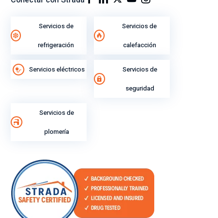
Conectar con Strada
di
mi
Servicios de
Servicios de
ent
o
refrigeración
calefacción
lab
ora
Servicios eléctricos
Servicios de
l.
seguridad
Servicios de
plomería