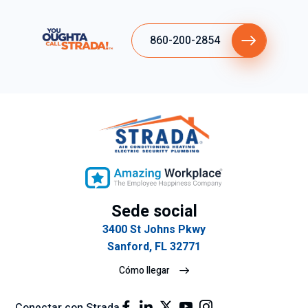
na
as
s
por
qu
la
860-200-2854
e
rap
tie
ide
ne
z
n
del
tan
ser
cla
vic
ro
io.
y
ex
plí
Sede social
cit
3400 St Johns Pkwy
o
Sanford, FL 32771
su
gra
Cómo llegar
n
ren